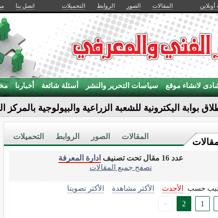
 أونلاين
المقالات
الصور
الروابط
التحميلات
اتصل بنا
من
ادى لانشاء موقع
سياسات التحرير والنشر
أسئلة شائعة
أخبارنا
مخت
لاق بوابة اليكترونية للشعبة الزراعية والبيولوجية بالمركز ا
بحوث
المقالات
الصور
الروابط
التحميلات
مقالات
عدد 16 مقال تحت تصنيف
ادارة المعرفة
تصفح جميع المقالات
تيب حسب
الأحدث
الأكثر مشاهدة
الأكثر تصويتا
»
2
1