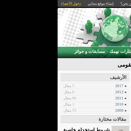
 نحن؟
إنشاء موقع مجاني
دخول الأعضاء
ارات تهمك
مسابقات و جوائز
لقومى
الأرشيف
◂ 2017
5 مقال
◂ 2012
6 مقال
◂ 2011
90 مقال
◂ 2010
1 مقال
◂ 2009
55 مقال
مقالات مختارة
شروط استخدام خاصية