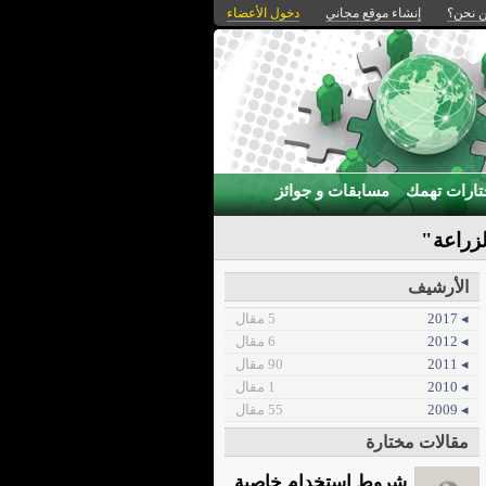
 نحن؟
إنشاء موقع مجاني
دخول الأعضاء
ارات تهمك
مسابقات و جوائز
لزراعة"
الأرشيف
◂ 2017
5 مقال
◂ 2012
6 مقال
◂ 2011
90 مقال
◂ 2010
1 مقال
◂ 2009
55 مقال
مقالات مختارة
شروط استخدام خاصية